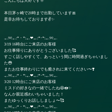
こんにちは天野です🌞
本日茅ヶ崎で20時まで出勤しています🎀
是非お待ちしております✌️✨
.｡.୨୧.｡.:*・*:.｡.❤︎.｡.:*･*:.｡.୨୧︎.｡.
3/19 16時台にご来店のお客様
お仕事帰りにありがとうございました🥰
すごく話しやすくて、あっという間に時間過ぎちゃいまし
た😳
またお仕事終わりにでも癒されに来てください〜❣️
.｡.୨୧.｡.:*・*:.｡.❤︎.｡.:*･*:.｡.୨୧︎.｡.
3/20 12時台にご来店のお客様
ミスドの好きなの一緒でしたね😆🍩✨
なんか親近感わいちゃいました！
またゆっくりお話ししましょ〜🥰
.｡.୨୧.｡.:*・*:.｡.❤︎.｡.:*･*:.｡.୨୧︎.｡.