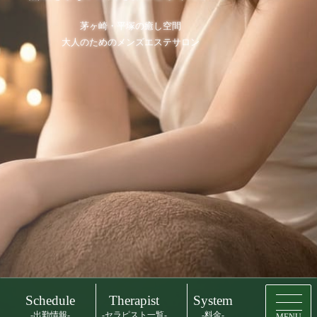
茅ヶ崎・平塚の癒し空間
大人のためのメンズエステサロン
Schedule
Therapist
System
-出勤情報-
-セラピスト一覧-
-料金-
MENU