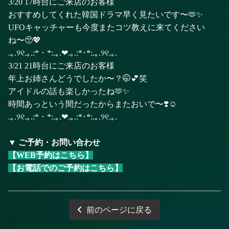
3/20 17時台にご来店のお客様
おすすめしてくれた韓国ドラマ早く見たいです〜🫶✨
UFOキャッチャーも今度またコツ教えに来てください
ね〜🥺💖
.｡.୨୧.｡.:*・*:.｡.❤︎.｡.:*･*:.｡.୨୧︎.｡.
3/21 21時台にご来店のお客様
年上お姉さんどうでしたか〜？🤭💕笑
アイドルの話も楽しかったね🫶✨
時間あっという間だったからまたおいで〜❣️☺️
.｡.୨୧.｡.:*・*:.｡.❤︎.｡.:*･*:.｡.୨୧︎.｡.
▼ ご予約・お問い合わせ
【WEB予約はこちら】
【お電話でのご予約はこちら】
前のページに戻る