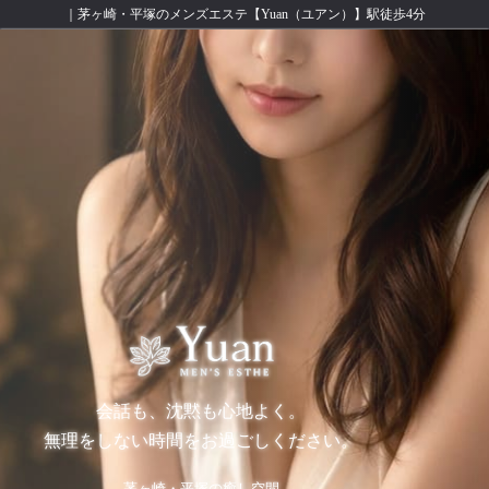
｜茅ヶ崎・平塚のメンズエステ【Yuan（ユアン）】駅徒歩4分
会話も、沈黙も心地よく。
無理をしない時間をお過ごしください。
茅ヶ崎・平塚の癒し空間