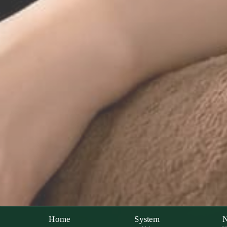
Home
System