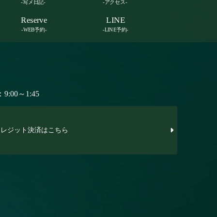
-写メ日記-
-アクセス-
Reserve
LINE
-WEB予約-
-LINE予約-
:00～1:45
レジット決済はこちら