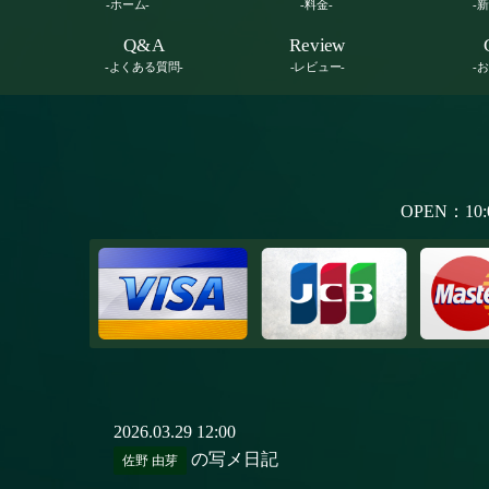
-ホーム-
-料金-
-
Q&A
Review
-よくある質問-
-レビュー-
-
OPEN：10:
2026.03.29 12:00
の写メ日記
佐野 由芽