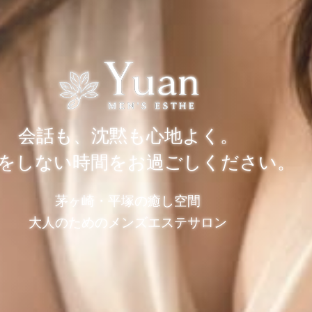
会話も、沈黙も心地よく。
をしない時間をお過ごしください。
茅ヶ崎・平塚の癒し空間
大人のためのメンズエステサロン