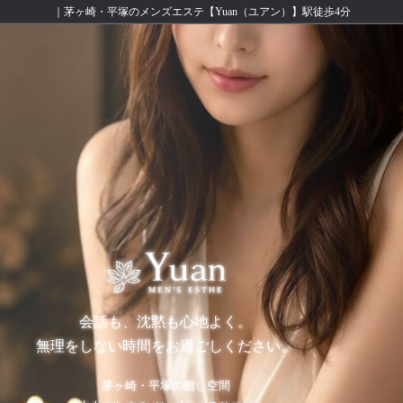
｜茅ヶ崎・平塚のメンズエステ【Yuan（ユアン）】駅徒歩4分
会話も、沈黙も心地よく。
無理をしない時間をお過ごしください。
茅ヶ崎・平塚の癒し空間