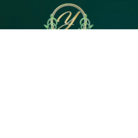
電話予約
WEB予約
LINE予約
Open 10:00～3:00
神奈川県｜茅ヶ崎市茅ヶ崎2・平塚市代官町６
Tel 080-4744-5057
© 2026
茅ヶ崎・平塚のメンズエステ【Yuan（ユア
ン）】駅徒歩4分