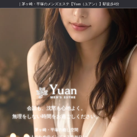
｜茅ヶ崎・平塚のメンズエステ【Yuan（ユアン）】駅徒歩4分
会話も、沈黙も心地よく。
無理をしない時間をお過ごしください。
茅ヶ崎・平塚の癒し空間