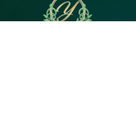
電話予約
WEB予約
LINE予約
Open 10:00～3:00
神奈川県｜茅ヶ崎市茅ヶ崎2・平塚市代官町６
Tel 080-4744-5057
© 2026
茅ヶ崎・平塚のメンズエステ【Yuan（ユア
ン）】駅徒歩4分