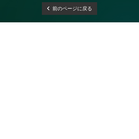
前のページに戻る
電話予約
WEB予約
LINE予約
Open 10:00～3:00
神奈川県｜茅ヶ崎市茅ヶ崎2・平塚市代官町６
Tel 080-4744-5057