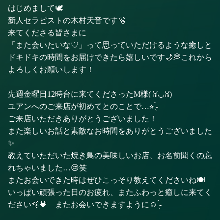
はじめまして🕊️
新人セラピストの木村天音です🫧
来てくださる皆さまに
「また会いたいな♡」って思っていただけるような癒しと
ドキドキの時間をお届けできたら嬉しいです🌙💭これから
よろしくお願いします！
先週金曜日12時台に来てくださったM様( ꈍ◡ꈍ)
ユアンへのご来店が初めてとのことで…⭐︎ ̖́-
ご来店いただきありがとうございました！
また楽しいお話と素敵なお時間をありがとうございました
✨
教えていただいた焼き鳥の美味しいお店、お名前聞くの忘
れちゃいました…😢笑
またお会いできた時はぜひこっそり教えてくださいね🍽️
いっぱい頑張った日のお疲れ、またふわっと癒しに来てく
ださい🫧💗 またお会いできますように☺️ ̖́-