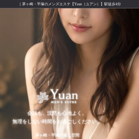
｜茅ヶ崎・平塚のメンズエステ【Yuan（ユアン）】駅徒歩4分
会話も、沈黙も心地よく。
無理をしない時間をお過ごしください。
茅ヶ崎・平塚の癒し空間