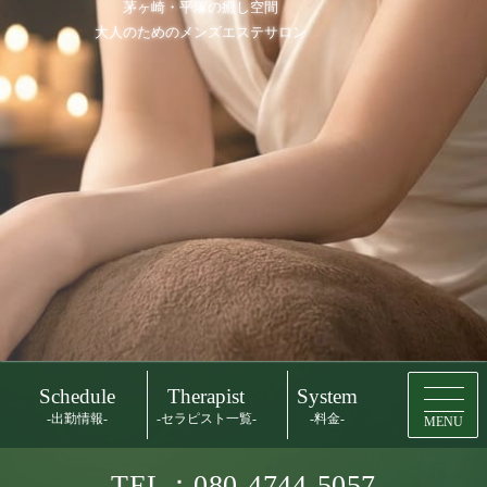
茅ヶ崎・平塚の癒し空間
大人のためのメンズエステサロン
Schedule
Therapist
System
-出勤情報-
-セラピスト一覧-
-料金-
MENU
TEL：080-4744-5057