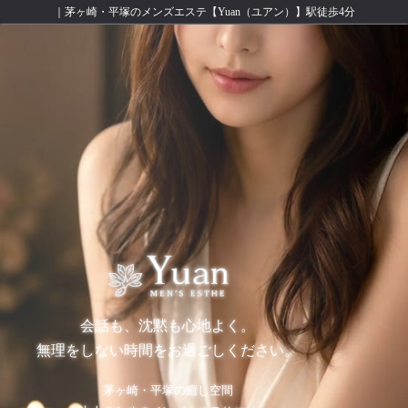
｜茅ヶ崎・平塚のメンズエステ【Yuan（ユアン）】駅徒歩4分
会話も、沈黙も心地よく。
無理をしない時間をお過ごしください。
茅ヶ崎・平塚の癒し空間