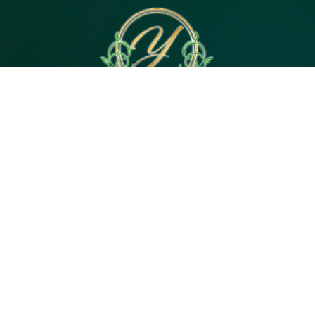
電話予約
WEB予約
LINE予約
Open 10:00～3:00
神奈川県｜茅ヶ崎市茅ヶ崎2・平塚市代官町６
Tel 080-4744-5057
© 2026
茅ヶ崎・平塚のメンズエステ【Yuan（ユア
ン）】駅徒歩4分