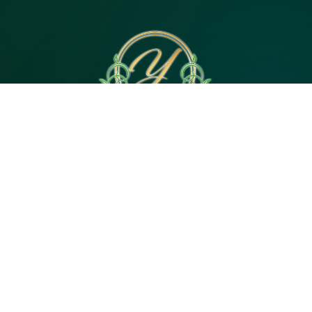
電話予約
WEB予約
LINE予約
Open 10:00～3:00
神奈川県｜茅ヶ崎市茅ヶ崎2・平塚市代官町６
Tel 080-4744-5057
© 2026
茅ヶ崎・平塚のメンズエステ【Yuan（ユア