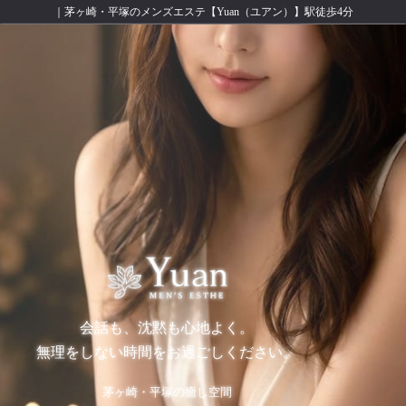
｜茅ヶ崎・平塚のメンズエステ【Yuan（ユアン）】駅徒歩4分
会話も、沈黙も心地よく。
無理をしない時間をお過ごしください。
茅ヶ崎・平塚の癒し空間