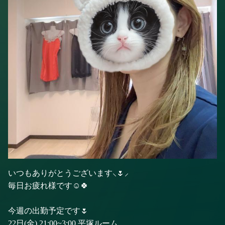
いつもありがとうございます⸜🌷︎⸝‍
毎日お疲れ様です☺️🍀
今週の出勤予定です🌷
22日(金) 21:00~3:00 平塚ルーム