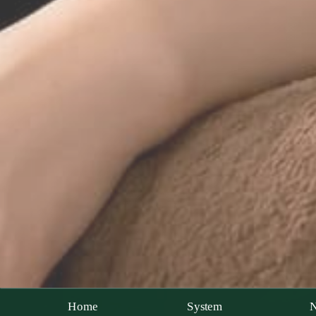
Home
System