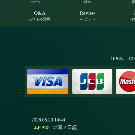
-ホーム-
-料金-
-
Q&A
Review
-よくある質問-
-レビュー-
-
OPEN：10:
2026.05.20 14:44
の写メ日記
木村 天音