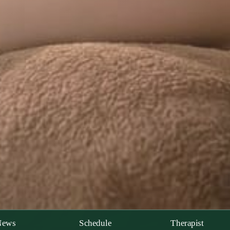
News
Schedule
Therapist