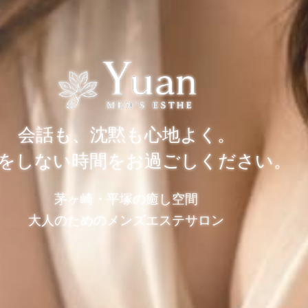
会話も、沈黙も心地よく。
をしない時間をお過ごしください。
茅ヶ崎・平塚の癒し空間
大人のためのメンズエステサロン