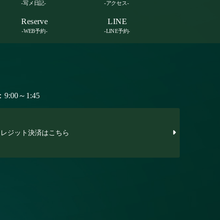
-写メ日記-
-アクセス-
Reserve
LINE
-WEB予約-
-LINE予約-
:00～1:45
レジット決済はこちら