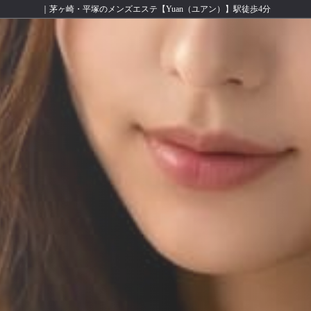
｜茅ヶ崎・平塚のメンズエステ【Yuan（ユアン）】駅徒歩4分