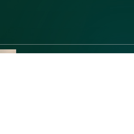
みなさま✨こんばんは🌙
涼しいですね〜😳
過ごしやすいから夜も寝つきが良く、食欲も旺盛に
みなさまは冷えて体調を崩されたりしてませんか？
お気をつけてお過ごしくださいね😌
体も心もおつかれがたまったときは、ぜひユアンに
メンズエステでは日頃のおつかれを癒すことができ
うとうと寝ていただいてもいいですし。
会社やご家庭では気を遣って話しづらいようなこと
ご来店を迷われている方、ぜひ一度いらしてみてくだ