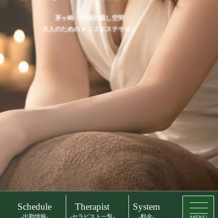
茅ヶ崎・平塚の癒し空間
大人のためのメンズエステサロン
Schedule
Therapist
System
-出勤情報-
-セラピスト一覧-
-料金-
MENU