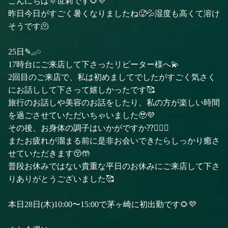
こんにちは🌞世莉です🌻💜
昨日今日がすごく暑くなりましたね🥵💦湿度も高くて溶け
そうです🫠
25日✎𓈒𓂂𓏸
17時台にご来店して下さったリピーター様へ💫
2回目のご来店で、私は初めましてでしたがすごく気さく
にお話しして下さって嬉しかったです🥰
旅行のお話しや美容のお話をしたり、私の方が楽しい時間
を過ごさせていただいちゃいました🥹💜
その後、お身体の調子はいかがですか⁇💆‍♀️✨
またお疲れが溜まる前に是非お会いできたらしっかり癒さ
せていただきます😚🤲
普段お休みではない貴重な平日のお休みにご来店して下さ
りありがとうございました🥰
本日28日(木)10:00〜15:00で茅ヶ崎に初出勤です🌻💜