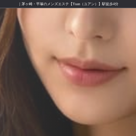
｜茅ヶ崎・平塚のメンズエステ【Yuan（ユアン）】駅徒歩4分