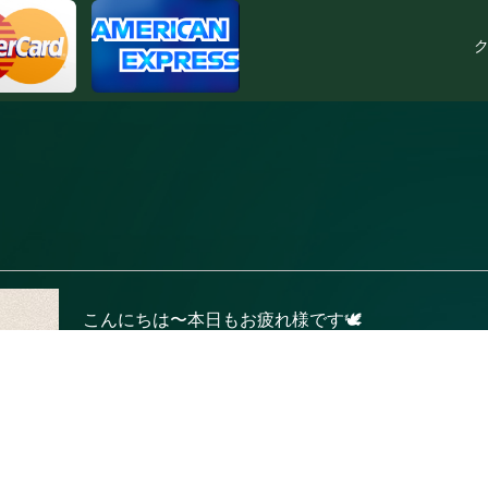
ク
こんにちは〜本日もお疲れ様です🕊️
いつもありがとうございます😊まりです。
今週の出勤予定のお知らせ📢
明日の1日(月)11〜17時 茅ヶ崎
4日(木)11〜17時 茅ヶ崎
今週は両日ともに平日の茅ヶ崎ルームです🍀