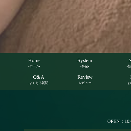
Home
System
-ホーム-
-料金-
-
Q&A
Review
-よくある質問-
-レビュー-
-
OPEN：10: