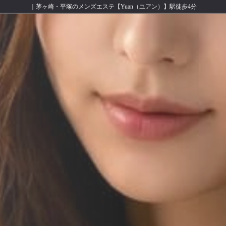
｜茅ヶ崎・平塚のメンズエステ【Yuan（ユアン）】駅徒歩4分