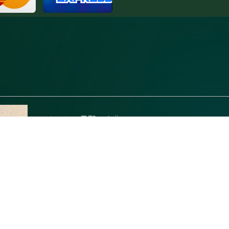
こんにちは天野です🌞
本日茅ヶ崎で20時まで出勤しています🎀
是非お待ちしております✌️✨
.｡.୨୧.｡.:*・*:.｡.❤︎.｡.:*･*:.｡.୨୧︎.｡
7/5 15時台にご来店のお客様
同世代ネタめちゃ楽しかった〜❣️🥰