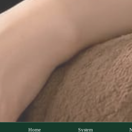
Home
System