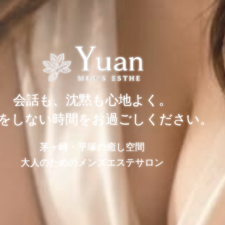
会話も、沈黙も心地よく。
をしない時間をお過ごしください。
茅ヶ崎・平塚の癒し空間
大人のためのメンズエステサロン