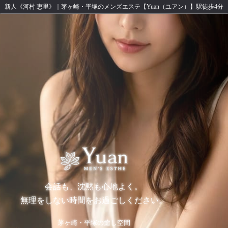
新人《河村 恵里》｜茅ヶ崎・平塚のメンズエステ【Yuan（ユアン）】駅徒歩4分
会話も、沈黙も心地よく。
無理をしない時間をお過ごしください。
茅ヶ崎・平塚の癒し空間